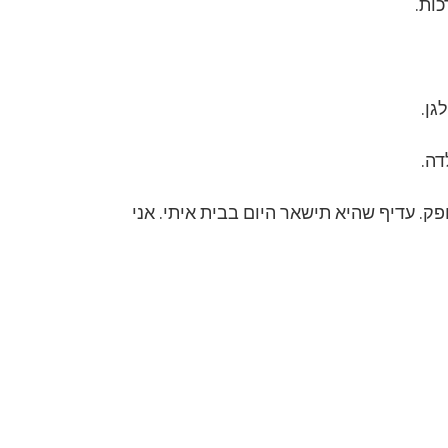
כות.
גן.
דה.
פק. עדיף שהיא תישאר היום בבית איתי. אני