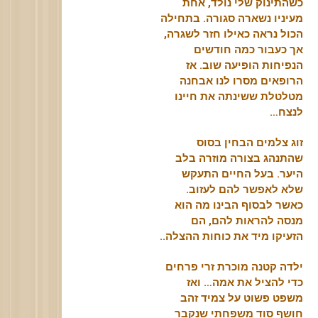
כשהתינוק שלי נולד, אחת
מעיניו נשארה סגורה. בתחילה
הכול נראה כאילו חזר לשגרה,
אך כעבור כמה חודשים
הנפיחות הופיעה שוב. אז
הרופאים מסרו לנו אבחנה
מטלטלת ששינתה את חיינו
לנצח…
זוג צלמים הבחין בסוס
שהתנהג בצורה מוזרה בלב
היער. בעל החיים התעקש
שלא לאפשר להם לעזוב.
כאשר לבסוף הבינו מה הוא
מנסה להראות להם, הם
הזעיקו מיד את כוחות ההצלה..
ילדה קטנה מוכרת זרי פרחים
כדי להציל את אמה… ואז
משפט פשוט על צמיד זהב
חושף סוד משפחתי שנקבר