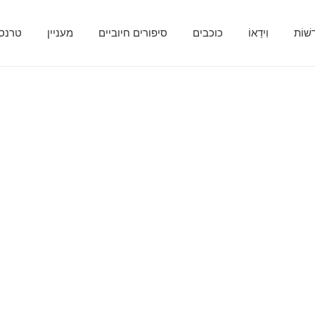
ָשׁוֹת
וִידֵאוֹ
כוכבים
סיפורים חיוביים
מעניין
טרנספ