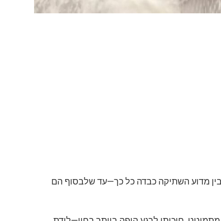
בין מדוע השתיקה כבדה כל כך—עד שלבסוף הם
 מתמוטט. חיכיתי לרגע היפה ביותר בחיי—לידת