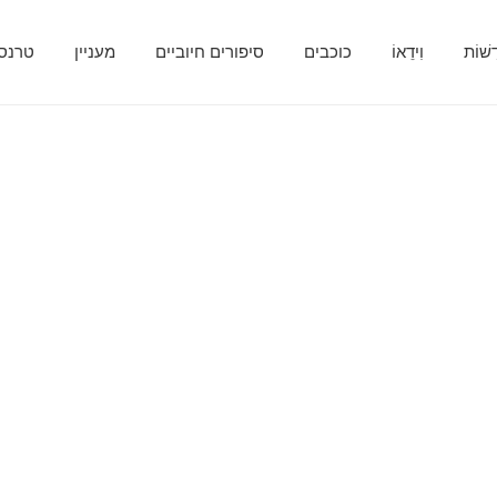
ָשׁוֹת
וִידֵאוֹ
כוכבים
סיפורים חיוביים
מעניין
טרנספ