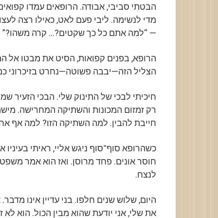
הבטתי סביבי, אבודה. הרופאים עמדו קפואים
מדי לנשימה. ליבי פעם לאט, כאילו רצה לעצור
— “למה אתם כל כך שקטים?… קרה משהו?” ל
הרופא, בפנים קפואות, הסיט את מבטו אל המ
הצליל הזה—יבבה פשוטה—נחרט בזיכרוני כמ
חיכיתי לבכי של התינוק שלי. הבכי הזעיר שמו
רק זמזום המכונות והשתיקה המחרישה. מישהו 
חייבת להבין. למה השתיקה הזו? למה אף אח
כשהרופא סוף־סוף ניגש אליי, ראיתי בעיניו 
חוסר אונים. פחד מרוסן. ואז הוא אמר משפ
לנצח.
היום, שלוש שנים חלפו. בני עדיין אינו מדבר. 
את שלי, אני יודעת שהוא מבין הכול. הוא לא 