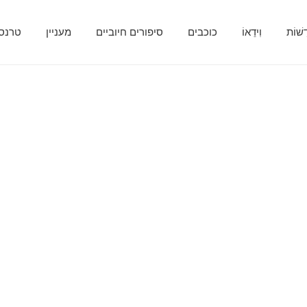
ָשׁוֹת
וִידֵאוֹ
כוכבים
סיפורים חיוביים
מעניין
טרנספ