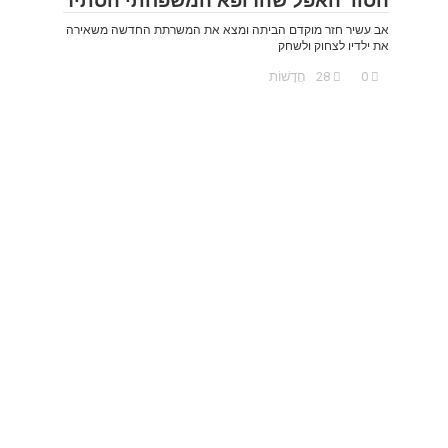
הסוד האפל שהרופא המשפחתי הסתיר
אב עשיר חזר מוקדם הביתה ומצא את המשרתת החדשה משאירה
את ילדיו לצחוק ולשחק
0
28
חֲדָשׁוֹת