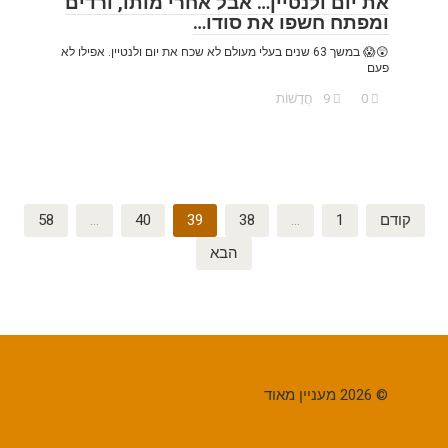
את יום ולנטיין… אבל אחרי מותו, ורדים
ומפתח חשפו את סודו…
😲😱 במשך 63 שנים בעלי מעולם לא שכח את יום ולנטיין. אפילו לא
פעם
0
9
חֲדָשׁוֹת
Posts
קודם
1
…
38
39
40
…
58
pagination
הבא
© 2026 מעניין מאוד