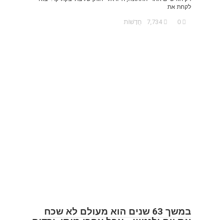
לקחת את
0
7,734
חֲדָשׁוֹת
במשך 63 שנים הוא מעולם לא שכח