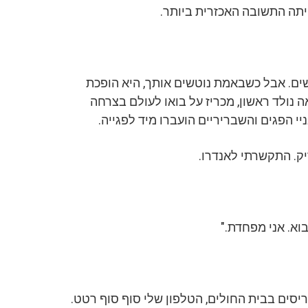
יתה התשובה האכזרית ביותר.
ים. אבל כשבאמת נוטשים אותך, היא הופכת
נאבקתי במשך 26 שעות. נואה נולד ראשון, מכריז על בואו לעולם בצרחה
ניי הפגים והשבריריים הועברו מיד לפגייה.
ק. התקשרתי לאנדרו.
וא. אני מפחדת."
סים בבית החולים, הטלפון שלי סוף סוף רטט.