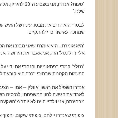
"טעות? אנדרו, אני ב
שלנו."
לבסוף הוא הרים את מבטו. עיניו של האיש שא
שמחכה לאישור כדי להתקיים.
"היא אומרת… היא אומרת שאני מבזבז את הפו
אלייך ול'נטל' הזה, אני אאבד את הירושה. אנ
"נטל?" קמתי בפתאומיות והנחתי את ידיי על ב
הנשמות הקטנות שבתוכי. "ככה היא קוראת ל
אנדרו השפיל את ראשו. אוולין — אמו — הציבה
לאבד את הגישה להון המשפחתי, לנכסים בשווי
מבחינתה, אני וילדיי היינו לא יותר מ"השקעה
ציפיתי שאנדרו יילחם. ציפיתי שיקום, יהפוך