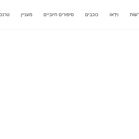
ָשׁוֹת
וִידֵאוֹ
כוכבים
סיפורים חיוביים
מעניין
טרנספ