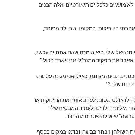
שבוע ה־30 להיריון. אלה לא מושגים כלכליים תיאורטיים. אלה הבנים
הבתי היו ריקות. במקומו ישב ילד מפוחד,
טנציאל שלי. היא אומרת שאם אתחייב עכשיו,
י אאבד את תפקיד המנכ"ל. אני אאבד הכול."
טני בתנועה מגוננת, כאילו אני מגינה על שתי
נכדים שלה?"
 לו אולטימטום: לעזוב אותי ואת התינוקות או
 מיליוני דולרים ולעתיד המבטיח שלו.
 גרועה" שיש להיפטר ממנה מיד.
 את השולחן ויבחר בבשרו ובדמו במקום בכסף