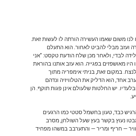
 לנו משום שאמו העשירה הורתה לו לעשות זאת.
 ועזב מבלי להביט לאחור. הוא התעלם
2 שעות של צירים ולידה לבדי, ולאחר מכן שלח הודעת טקסט: "אני
 היו מאושפזים בפגייה. הוא עזב אותנו בהוראת
צח. במקום זאת, בניתי אימפריה מתוך
ערב אחד, הוא הדליק את הטלוויזיה ונדהם
לעדיו. יש החלטות שלעולם אינן פגות תוקף. הן
ע.
רגיש כבד, טעון בחשמל סטטי כמו הרגעים
, מבטו נעוץ בקשר בעץ שעל השולחן, מסרב
וויר — חריף ומריר — והתערבב במשהו מפחיד